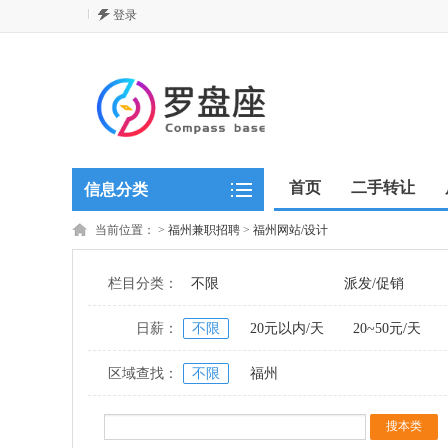
登录
首页
二手转让
信息分类
当前位置：
>
福州兼职招聘
>
福州网站/设计
栏目分类：
不限
派发/促销
日薪：
不限
20元以内/天
20~50元/天
区域查找：
不限
福州