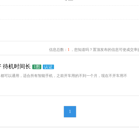
信息总数：
1
，您知道吗？置顶发布的信息可使成交率提
质超好 待机时间长
1图
认证
果和安卓都可以通用，适合所有智能手机，之前开车用的不到一个月，现在不开车用不
1