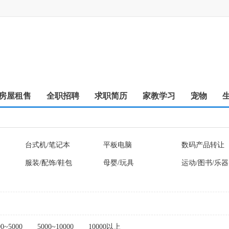
房屋租售
全职招聘
求职简历
家教学习
宠物
台式机/笔记本
平板电脑
数码产品转让
服装/配饰/鞋包
母婴/玩具
运动/图书/乐器
00~5000
5000~10000
10000以上